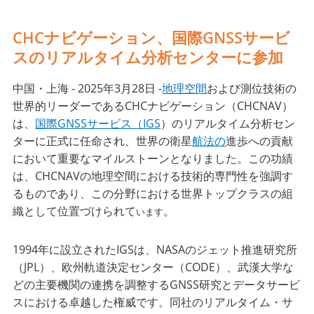
CHCナビゲーション、国際GNSSサービ
スのリアルタイム分析センターに参加
中国・上海 - 2025年3月28日 -
地理空間
および測位技術の
世界的リーダーであるCHCナビゲーション（CHCNAV）
は、
国際GNSSサービス（IGS
）のリアルタイム分析セン
ターに正式に任命され、世界の衛星
航法の
進歩への貢献
において重要なマイルストーンとなりました。この功績
は、CHCNAVの地理空間における技術的専門性を強調す
るものであり、この分野における世界トップクラスの組
織として位置づけられて
。
います
1994年に設立されたIGSは、NASAのジェット推進研究所
（JPL）、欧州軌道決定センター（CODE）、武漢大学な
どの主要機関の連携を調整するGNSS研究とデータサービ
スにおける卓越した権威です。同社のリアルタイム・サ