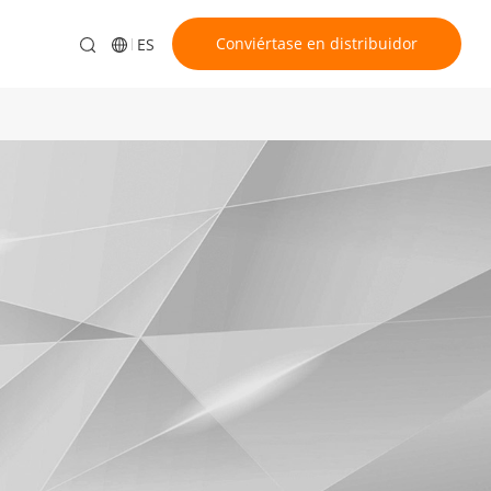
Conviértase en distribuidor
ES