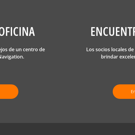
OFICINA
ENCUENTR
ejos de un centro de
Los socios locales d
avigation.
brindar excele
a
En