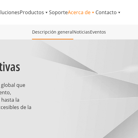
luciones
Productos
Soporte
Acerca de
Contacto
Descripción general
Noticias
Eventos
tivas
 global que
ento,
 hasta la
cesibles de la