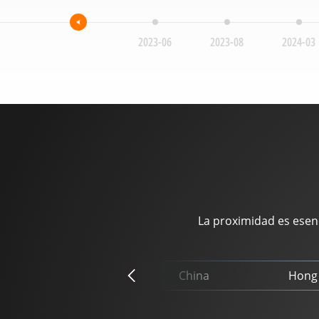
023-01
2023-04
2023-06
2023-08
2024-03
La proximidad es esen
China
Hong 